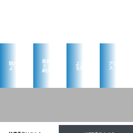
医師‧ス
院内の
よくあ
アクセ
タッフ
ようす
る質問
ス
紹介