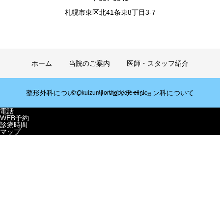
札幌市東区北41条東8丁目3-7
ホーム
当院のご案内
医師・スタッフ紹介
整形外科について
リハビリテーション科について
© Okuizumi orthopedic clinic.
電話
WEB予約
アクセス
よくある質問
求人案内
診療時間
マップ